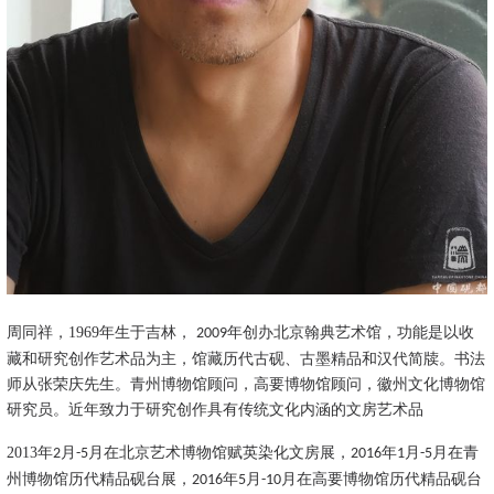
周同祥，
1969
年生于吉林，
年创办北京翰典艺术馆，功能是以收
2009
藏和研究创作艺术品为主，馆藏历代古砚、古墨精品和汉代简牍。书法
师从张荣庆先生。青州博物馆顾问，高要博物馆顾问，徽州文化博物馆
研究员。近年致力于研究创作具有传统文化内涵的文房艺术品
2013
年
月
月在北京艺术博物馆赋英染化文房展，
年
月
月在青
2
-5
2016
1
-5
州博物馆历代精品砚台展，
年
月
月在高要博物馆历代精品砚台
2016
5
-10