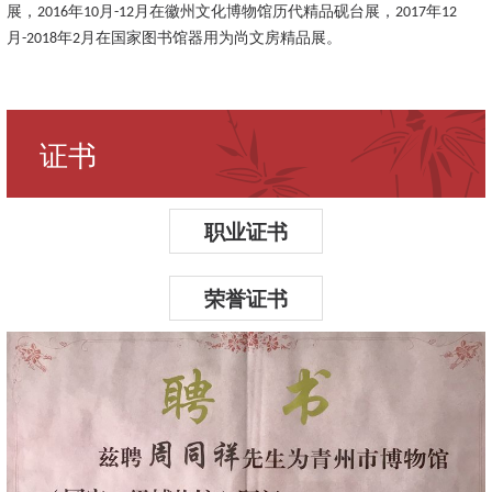
展，
年
月
月在徽州文化博物馆历代精品砚台展，
年
2016
10
-12
2017
12
月
年
月在国家图书馆器用为尚文房精品展。
-2018
2
证书
职业证书
荣誉证书