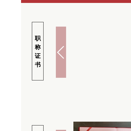
职
称
证
书