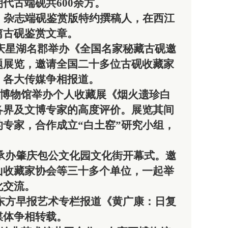
朝代古端砚共
600余方。
》杂志端砚鉴赏版特约撰稿人，在西江
篇古砚鉴赏文章。
在肇庆星湖名郡举办《全国名家秘藏古砚邀
题展览，邀请全国二十多位古砚收藏家
，各大传媒争相报道。
高要博物馆举办个人收藏展《烟火遗珍白
各界及文博专家的高度评价。展览其间
专家，合作成立“白土窑”研究小组，
应邀承办肇庆包公文化园文化街开幕式。邀
山收藏家协会等三十多个单位，一起举
化交流。
上海东方早报艺术专栏报道《黄广康：日复
媒体争相转载。