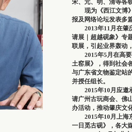
宋、元、明、清等各
现为《西江文博
报及网络论坛发表多
2013年11月
请展｜超越砚象》专
联展，引起业界轰动
2015年5月在
土窑展》，得到社会
与广东省文物鉴定站的
并授任组长。
2015年10月
请广州古玩商会、佛
办活动，推动肇庆文
2015年10月
一日觅古砚》，各大