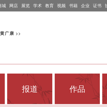
商城
网店
展览
学术
教育
视频
书籍
企业
证书
手
拓片展览
工会信息
专家学者
艺术百科
端砚鉴定专家
博物馆
>>
黄广康
报道
作品