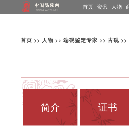
首页
资讯
人物
行业动态
制砚大师
网上展览
教材
端溪讲堂
直播课程
论文
专题报道
非遗传承人
古砚巡展
端砚问答
媒体报道
书画展览
党建信息
教育基地
个人专访
工艺美术师
篆刻展览
砚都肇庆
端砚故事
技术能
>>
>>
>>
>>
首页
人物
端砚鉴定专家
古砚
简介
证书