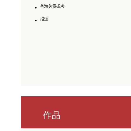
粤海关贡砚考
报道
作品