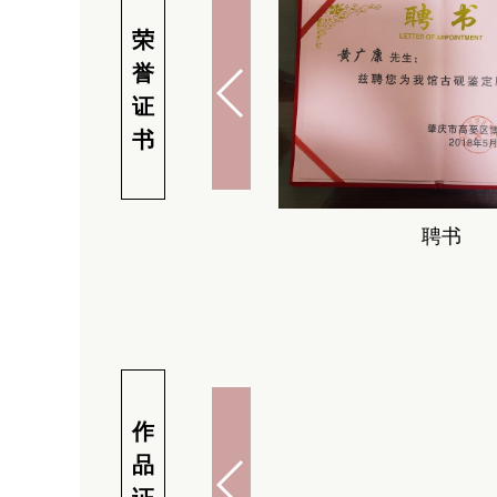
荣
誉
证
书
聘书
作
品