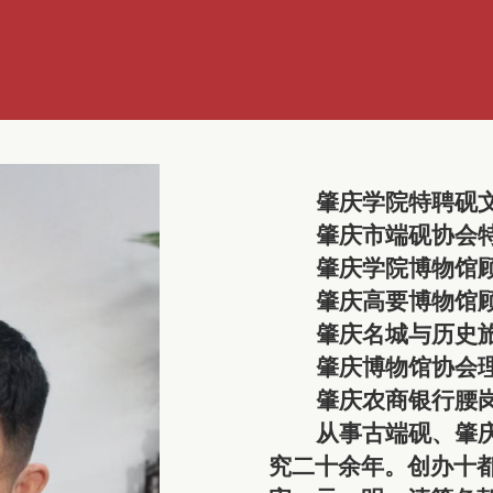
肇庆学院特聘砚
肇庆市端砚协会
肇庆学院博物馆
肇庆高要博物馆
肇庆名城与历史
肇庆博物馆协会
肇庆农商银行腰
从事古端砚、肇
究二十余年。创办十