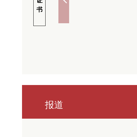
证
书
报道